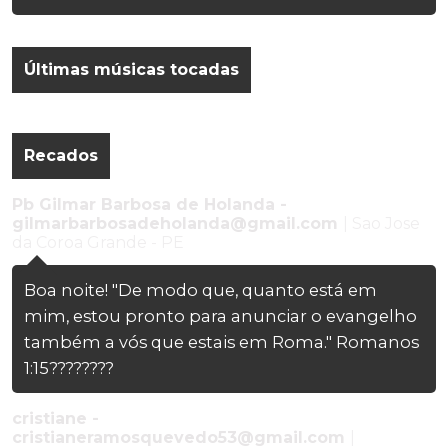
Últimas músicas tocadas
Recados
Pb Gilmar Barbosa de Holanda -
gilmarbarbosadeholanda@gmail.com
| Sao Jose
da Coroa Grande - PE
Boa noite! "De modo que, quanto está em
mim, estou pronto para anunciar o evangelho
também a vós que estais em Roma." Romanos
1:15????????
cristiane -
cristianeramosquevedo53@gmail.com
|