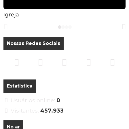
Igreja
Nossas Redes Sociais
Estatística
Usuários online:
0
Visitantes:
457.933
No ar