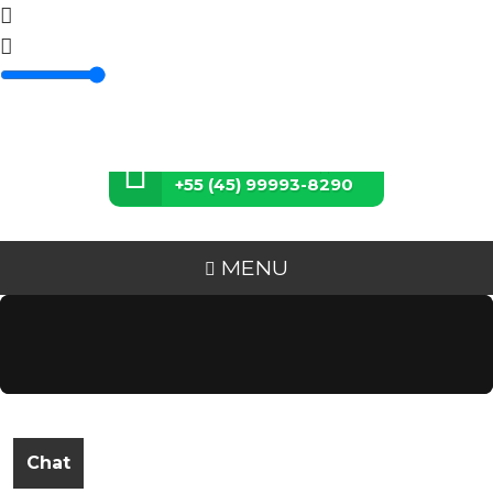
Fale conosco via Whatsapp:
+55 (45) 99993-8290
MENU
Chat