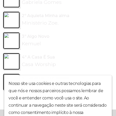
Gabriela Gomes
2º Aquieta Minha alma
Ministério Zoe.
3º Algo Novo
Kemuel
4º A Casa É Sua
Casa Worship
5º Deus de Promessas
Nosso site usa cookies e outras tecnologias para
Davi Sacer part. Simone.
que nós e nossos parceiros possamos lembrar de
você e entender como você usa o site. Ao
continuar a navegação neste site será considerado
como consentimento implícito à nossa
política de